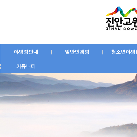
야영장안내
일반인캠핑
청소년야영
커뮤니티