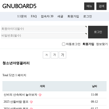
메뉴
검색
1:1문의
FAQ
접속자 39
새글
회원가입
로그인
회
원
로
그
자동로그인
회원가입
정보찾기
인
청소년야영갤러리
Total 52건
1 페이지
제목
날짜
신비의 산속에서 놀아보자
11-08
2025 산들바람 캠프
09-12
2024 산들바람 캠프
02-17