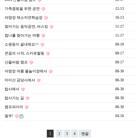
가족캠핑을 위한 공연
12-13
야영장 채소자연학습장
10-13
찾아가는 음악공연, 버스킹
11-17
참나를 찾아가는 여행
11-17
소원등이 끝내줘요^^
09-19
큰꿈의 시작, 스카웃할동
09-17
산들바람 캠프
09-17
야영장 여름 물놀이장에서
08-30
마이산 금당사에서
08-30
탑사에서
08-30
탑사가는 길
08-30
캠프파이어
08-30
얼쑤!
04-16
1
2
3
4
맨끝