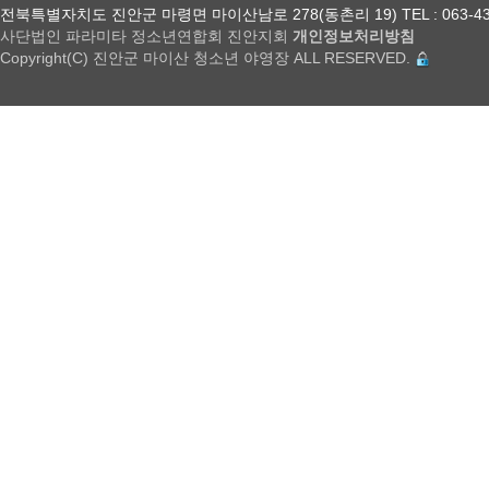
전북특별자치도 진안군 마령면 마이산남로 278(동촌리 19) TEL : 063-432-18
사단법인 파라미타 정소년연합회 진안지회
개인정보처리방침
Copyright(C) 진안군 마이산 청소년 야영장 ALL RESERVED.