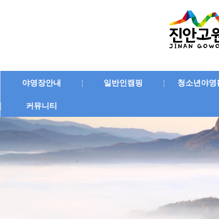
야영장안내
일반인캠핑
청소년야영
커뮤니티