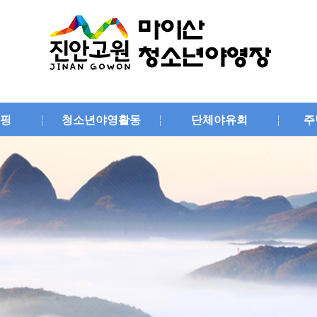
핑
청소년야영활동
단체야유회
주