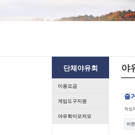
야
단체야유회
이용요금
즐
게임도구지원
작성
야유회이모저모
이전