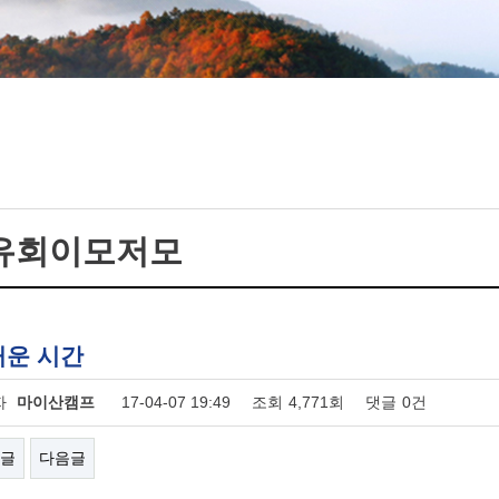
유회이모저모
거운 시간
자
마이산캠프
17-04-07 19:49
조회
4,771회
댓글
0건
글
다음글