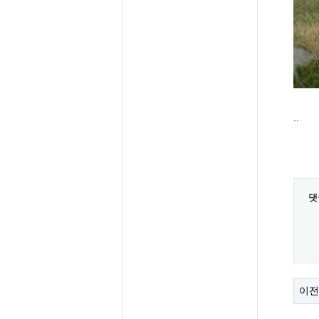
..
댓
이전