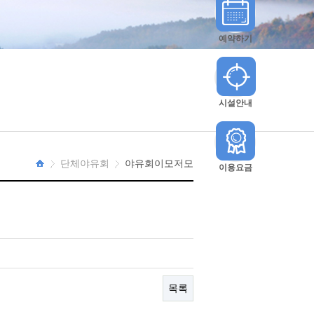
예약하기
시설안내
단체야유회
야유회이모저모
이용요금
HOME
목록