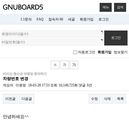
메뉴
검색
1:1문의
FAQ
접속자 60
새글
회원가입
로그인
회
원
로
그
자동로그인
회원가입
정보찾기
인
마이산 청소년 야영장 문의하기
차량번호 변경
작성자
이원영
18-03-28 17:53
조회
10,149,725회
댓글
0건
이전글
다음글
수정
삭제
목록
본문
안녕하세요^^