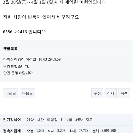
3월 30일(금)~ 4월 1일 (일)까지 에약한 이원영입니다
저희 차량이 변동이 있어서 바꾸려구요
6586 ->2416 입니다^^
댓글목록
마이산야영장
작성일
18-03-29 09:59
변경되었습니다.
안전 운행바랍니다.
이전글
다음글
수정
삭제
목록
1
2406
인기검색어
예약
시간
야영장
벗꽃
지도
1,092
2,297
57,733
3,691,260
접속자집계
오늘
어제
최대
전체