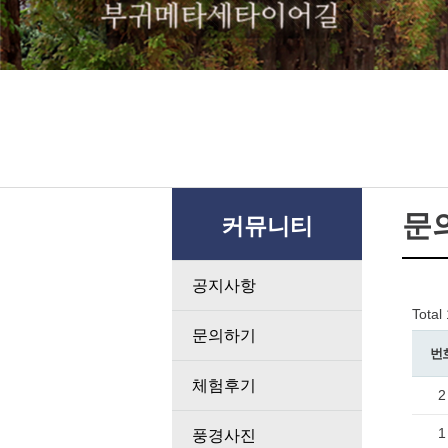
문
커뮤니티
공지사항
Total
문의하기
번
체험후기
2
1
풍경사진