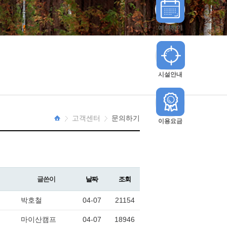
예약하기
시설안내
고객센터
문의하기
이용요금
HOME
글쓴이
날짜
조회
박호철
04-07
21154
마이산캠프
04-07
18946