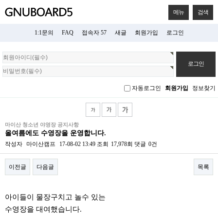
메뉴
검색
1:1문의
FAQ
접속자 57
새글
회원가입
로그인
회
원
로
그
자동로그인
회원가입
정보찾기
인
마이산 청소년 야영장 공지사항
올여름에도 수영장을 운영합니다.
작성자
마이산캠프
17-08-02 13:49
조회
17,978회
댓글
0건
이전글
다음글
목록
본문
아이들이 물장구치고 놀수 있는
수영장을 대여했습니다.