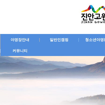
야영장안내
일반인캠핑
청소년야영
커뮤니티