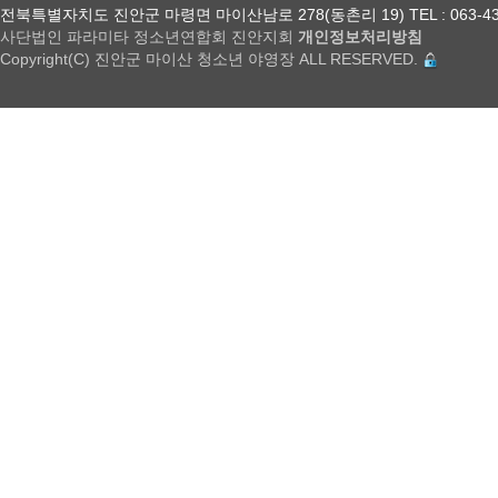
전북특별자치도 진안군 마령면 마이산남로 278(동촌리 19) TEL : 063-432-18
사단법인 파라미타 정소년연합회 진안지회
개인정보처리방침
Copyright(C) 진안군 마이산 청소년 야영장 ALL RESERVED.