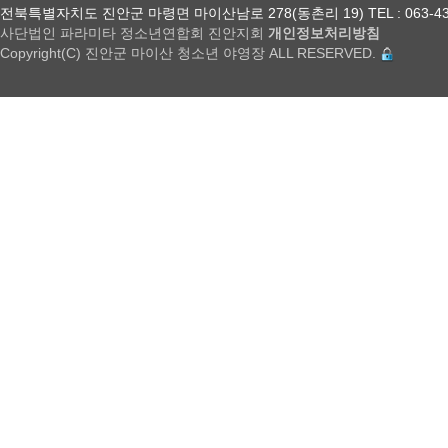
전북특별자치도 진안군 마령면 마이산남로 278(동촌리 19) TEL : 063-432-18
사단법인 파라미타 정소년연합회 진안지회
개인정보처리방침
Copyright(C) 진안군 마이산 청소년 야영장 ALL RESERVED.