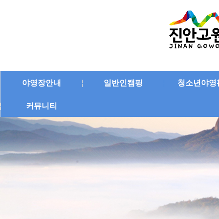
야영장안내
일반인캠핑
청소년야영
커뮤니티