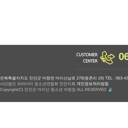
0
전북특별자치도 진안군 마령면 마이산남로 278(동촌리 19) TEL : 063-432-18
사단법인 파라미타 정소년연합회 진안지회
개인정보처리방침
Copyright(C) 진안군 마이산 청소년 야영장 ALL RESERVED.