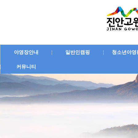
야영장안내
일반인캠핑
청소년야영
커뮤니티