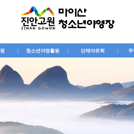
핑
청소년야영활동
단체야유회
주