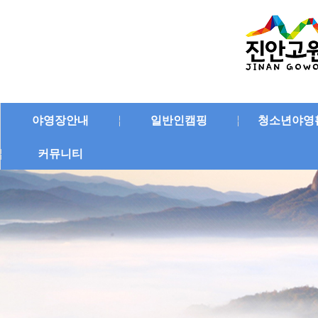
야영장안내
일반인캠핑
청소년야영
커뮤니티