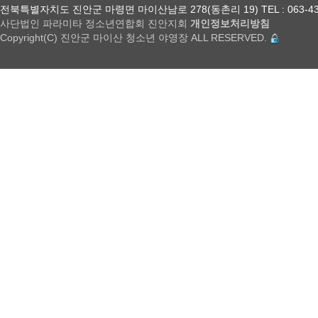
전북특별자치도 진안군 마령면 마이산남로 278(동촌리 19) TEL : 063-432-18
사단법인 파라미타 정소년연합회 진안지회
개인정보처리방침
Copyright(C) 진안군 마이산 청소년 야영장 ALL RESERVED.