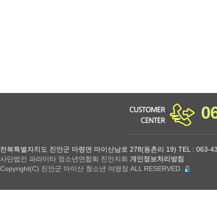
소년 야영장 홈페이지에서 제공하는 서비스를 이용할 수 없습니다.
0
전북특별자치도 진안군 마령면 마이산남로 278(동촌리 19) TEL : 063-432-18
사단법인 파라미타 정소년연합회 진안지회
개인정보처리방침
Copyright(C) 진안군 마이산 청소년 야영장 ALL RESERVED.