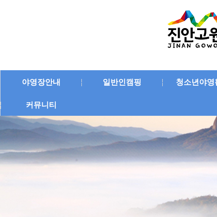
야영장안내
일반인캠핑
청소년야영
커뮤니티