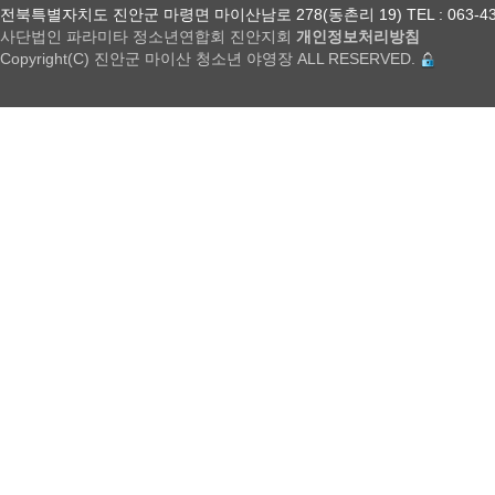
전북특별자치도 진안군 마령면 마이산남로 278(동촌리 19) TEL : 063-432-18
사단법인 파라미타 정소년연합회 진안지회
개인정보처리방침
Copyright(C) 진안군 마이산 청소년 야영장 ALL RESERVED.