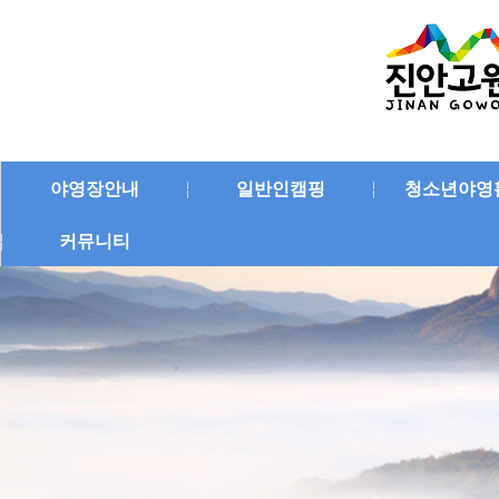
야영장안내
일반인캠핑
청소년야영
커뮤니티