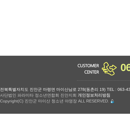
소년 야영장 홈페이지에서 제공하는 서비스를 이용할 수 없습니다.
0
전북특별자치도 진안군 마령면 마이산남로 278(동촌리 19) TEL : 063-432-18
사단법인 파라미타 정소년연합회 진안지회
개인정보처리방침
Copyright(C) 진안군 마이산 청소년 야영장 ALL RESERVED.