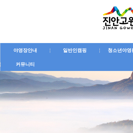
야영장안내
일반인캠핑
청소년야영
커뮤니티