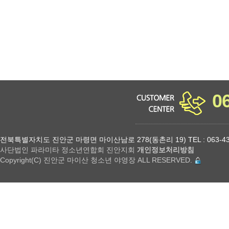
0
전북특별자치도 진안군 마령면 마이산남로 278(동촌리 19) TEL : 063-432-18
사단법인 파라미타 정소년연합회 진안지회
개인정보처리방침
Copyright(C) 진안군 마이산 청소년 야영장 ALL RESERVED.