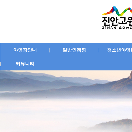
야영장안내
일반인캠핑
청소년야영
커뮤니티