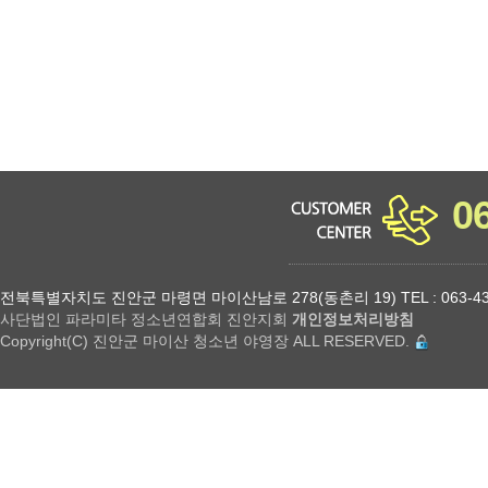
0
전북특별자치도 진안군 마령면 마이산남로 278(동촌리 19) TEL : 063-432-18
사단법인 파라미타 정소년연합회 진안지회
개인정보처리방침
Copyright(C) 진안군 마이산 청소년 야영장 ALL RESERVED.