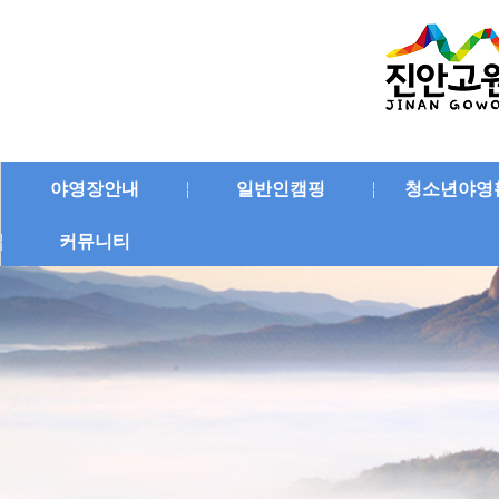
야영장안내
일반인캠핑
청소년야영
커뮤니티