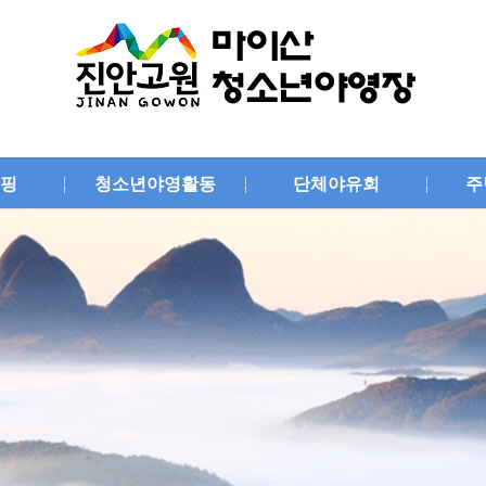
핑
청소년야영활동
단체야유회
주