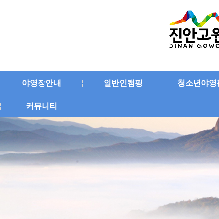
야영장안내
일반인캠핑
청소년야영
커뮤니티