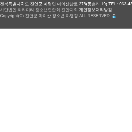
전북특별자치도 진안군 마령면 마이산남로 278(동촌리 19) TEL : 063-432-18
사단법인 파라미타 정소년연합회 진안지회
개인정보처리방침
Copyright(C) 진안군 마이산 청소년 야영장 ALL RESERVED.