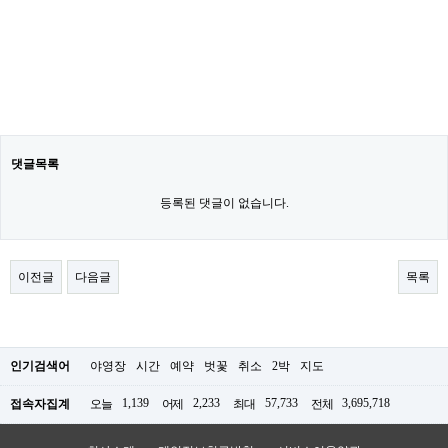
댓글목록
등록된 댓글이 없습니다.
이전글
다음글
목록
인기검색어
야영장
시간
예약
벗꽃
취소
2박
지도
1,139
2,233
57,733
3,695,718
접속자집계
오늘
어제
최대
전체