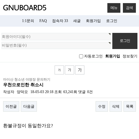
메뉴
검색
1:1문의
FAQ
접속자 33
새글
회원가입
로그인
회
원
로
그
자동로그인
회원가입
정보찾기
인
마이산 청소년 야영장 문의하기
우천으로인한 취소시
작성자
양덕모
18-05-03 20:18
조회
63,241회
댓글
0건
이전글
다음글
수정
삭제
목록
본문
환불규정이 동일한가요?