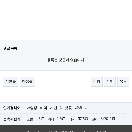
댓글목록
등록된 댓글이 없습니다.
이전글
다음글
수정
삭제
목록
1
2406
인기검색어
야영장
예약
시간
벗꽃
지도
1,847
2,297
57,733
3,692,015
접속자집계
오늘
어제
최대
전체