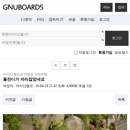
메뉴
검색
1:1문의
FAQ
접속자 27
새글
회원가입
로그인
회
원
로
그
자동로그인
회원가입
정보찾기
인
마이산 청소년 야영장 사진마당
꽃잔디가 자리잡았네요
작성자
마이산캠프
16-04-24 21:42
조회
4,906회
댓글
0건
이전글
다음글
목록
본문