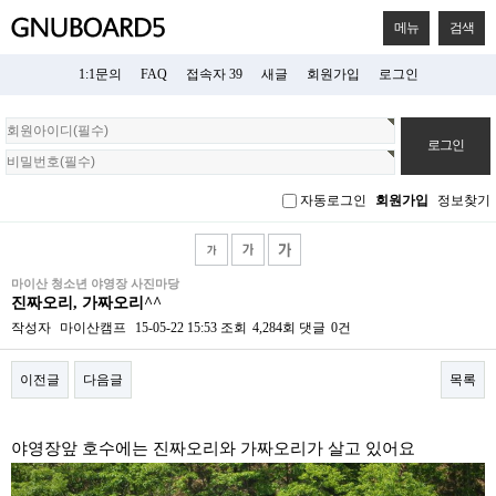
메뉴
검색
1:1문의
FAQ
접속자 39
새글
회원가입
로그인
회
원
로
그
자동로그인
회원가입
정보찾기
인
마이산 청소년 야영장 사진마당
진짜오리, 가짜오리^^
작성자
마이산캠프
15-05-22 15:53
조회
4,284회
댓글
0건
이전글
다음글
목록
본문
야영장앞 호수에는 진짜오리와 가짜오리가 살고 있어요