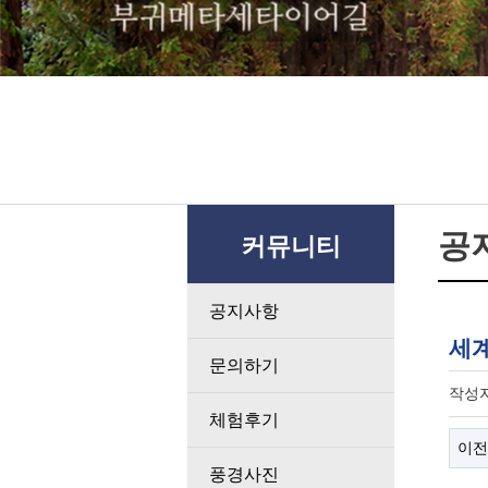
공
커뮤니티
공지사항
세
문의하기
작성
체험후기
이전
풍경사진