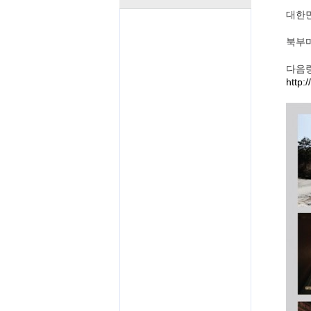
대한
북부
다음
http: