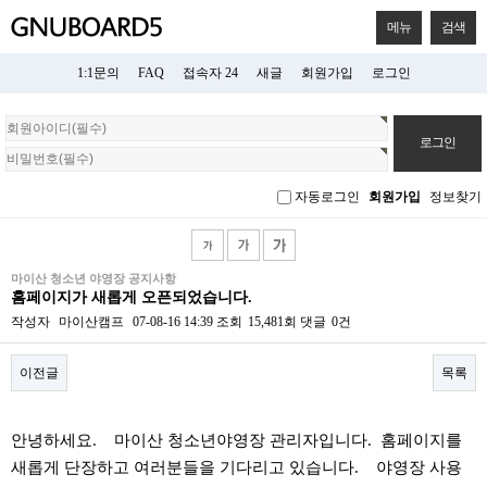
메뉴
검색
1:1문의
FAQ
접속자 24
새글
회원가입
로그인
회
원
로
그
자동로그인
회원가입
정보찾기
인
마이산 청소년 야영장 공지사항
홈페이지가 새롭게 오픈되었습니다.
작성자
마이산캠프
07-08-16 14:39
조회
15,481회
댓글
0건
이전글
목록
본문
안녕하세요. 마이산 청소년야영장 관리자입니다. 홈페이지를
새롭게 단장하고 여러분들을 기다리고 있습니다. 야영장 사용