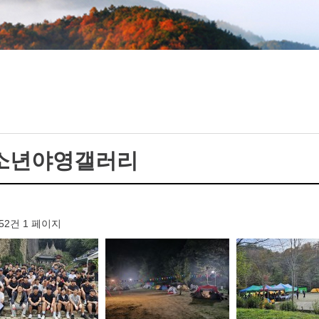
소년야영갤러리
 52건
1 페이지