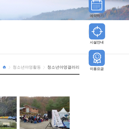
예약하기
시설안내
청소년야영활동
청소년야영갤러리
이용요금
HOME