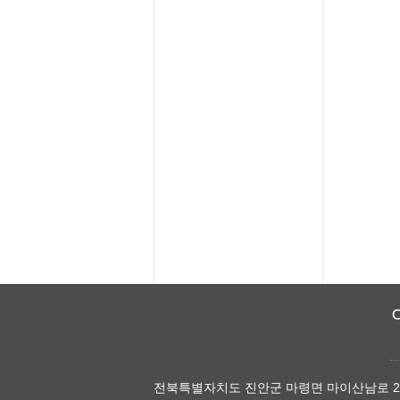
전북특별자치도 진안군 마령면 마이산남로 278(동촌리 1