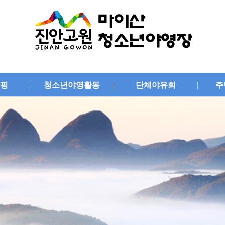
핑
청소년야영활동
단체야유회
주