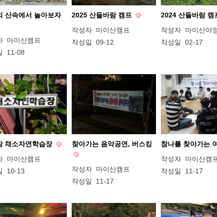
의 산속에서 놀아보자
2025 산들바람 캠프
2024 산들바람 
작성자
마이산캠프
작성자
마이산야
자
마이산캠프
작성일
09-12
작성일
02-17
일
11-08
장 채소자연학습장
찾아가는 음악공연, 버스킹
참나를 찾아가는 
자
마이산캠프
작성자
마이산캠
작성자
마이산캠프
일
10-13
작성일
11-17
작성일
11-17