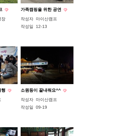
캠프
가족캠핑을 위한 공연
영장
작성자
마이산캠프
작성일
12-13
여행
소원등이 끝내줘요^^
프
작성자
마이산캠프
작성일
09-19