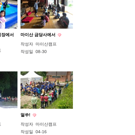
이장에서
마이산 금당사에서
작성자
마이산캠프
프
작성일
08-30
얼쑤!
프
작성자
마이산캠프
작성일
04-16