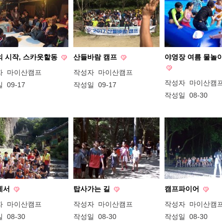
 시작, 스카웃할동
산들바람 캠프
야영장 여름 물놀
자
마이산캠프
작성자
마이산캠프
작성자
마이산캠
일
09-17
작성일
09-17
작성일
08-30
에서
탑사가는 길
캠프파이어
자
마이산캠프
작성자
마이산캠프
작성자
마이산캠
일
08-30
작성일
08-30
작성일
08-30